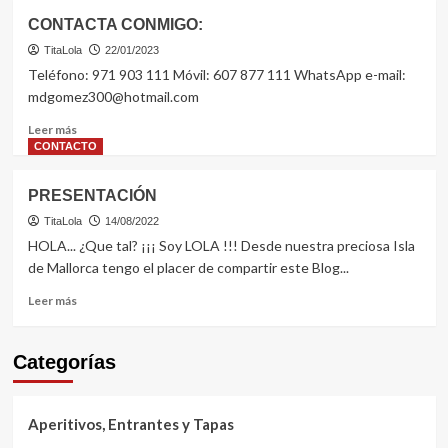
CONTACTA CONMIGO:
TitaLola
22/01/2023
Teléfono: 971 903 111 Móvil: 607 877 111 WhatsApp e-mail:
mdgomez300@hotmail.com
Leer
Leer más
más
CONTACTO
sobre
CONTACTA
PRESENTACIÓN
CONMIGO:
TitaLola
14/08/2022
HOLA... ¿Que tal? ¡¡¡ Soy LOLA !!! Desde nuestra preciosa Isla
de Mallorca tengo el placer de compartir este Blog...
Leer
Leer más
más
sobre
PRESENTACIÓN
Categorías
Aperitivos, Entrantes y Tapas