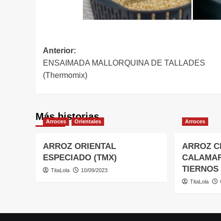
Navegación
Anterior:
ENSAIMADA MALLORQUINA DE TALLADES
de
(Thermomix)
entradas
Más historias
Arroces
Orientales
Arroces
ARROZ ORIENTAL
ARROZ 
ESPECIADO (TMX)
CALAMAR
TIERNOS 
TitaLola
10/09/2023
TitaLola