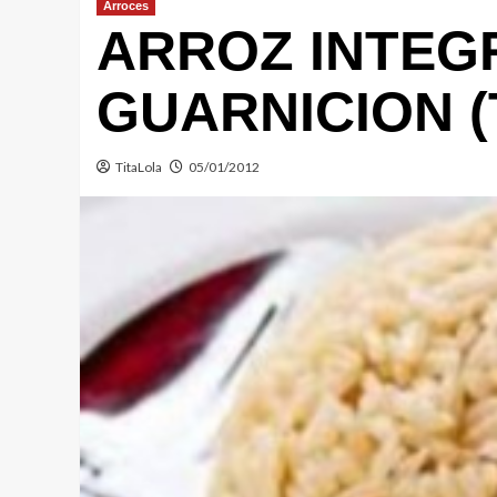
Arroces
ARROZ INTEG
GUARNICION (
TitaLola
05/01/2012