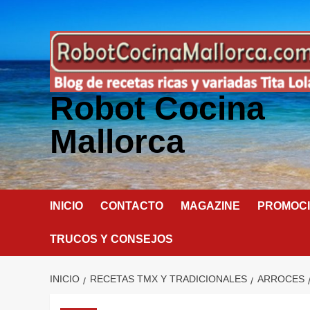
Saltar
al
contenido
Robot Cocina
Mallorca
INICIO
CONTACTO
MAGAZINE
PROMOC
TRUCOS Y CONSEJOS
INICIO
RECETAS TMX Y TRADICIONALES
ARROCES