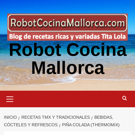
Saltar
al
contenido
Robot Cocina
Mallorca
Menú
primario
INICIO
RECETAS TMX Y TRADICIONALES
BEBIDAS,
CÓCTELES Y REFRESCOS
PIÑA COLADA (THERMOMIX)