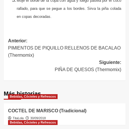
Moje el borde de la copa con agua y luego pásela por el coco
rallado, para que se pegue a los bordes. Sirva la piña colada
en copas decoradas.
Navegación
Anterior:
PIMIENTOS DE PIQUILLO RELLENOS DE BACALAO
de
(Thermomix)
entradas
Siguiente:
PIÑA DE QUESOS (Thermomix)
Más historias
Bebidas, Cócteles y Refrescos
COCTEL DE MARISCO (Tradicional)
TitaLola
30/09/2018
Bebidas, Cócteles y Refrescos