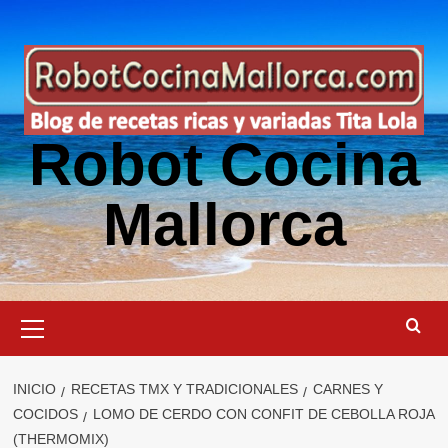
Saltar
al
contenido
Robot Cocina
Mallorca
Menú
primario
INICIO
RECETAS TMX Y TRADICIONALES
CARNES Y
COCIDOS
LOMO DE CERDO CON CONFIT DE CEBOLLA ROJA
(THERMOMIX)