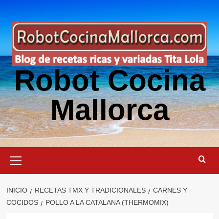
Saltar
al
contenido
Robot Cocina
Mallorca
Menú
primario
INICIO
RECETAS TMX Y TRADICIONALES
CARNES Y
COCIDOS
POLLO A LA CATALANA (THERMOMIX)