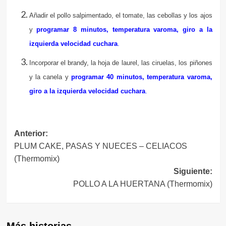
Añadir el pollo salpimentado, el tomate, las cebollas y los ajos
y
programar 8 minutos, temperatura varoma, giro a la
izquierda velocidad cuchara
.
Incorporar el brandy, la hoja de laurel, las ciruelas, los piñones
y la canela y
programar 40 minutos, temperatura varoma,
giro a la izquierda velocidad cuchara
.
Navegación
Anterior:
PLUM CAKE, PASAS Y NUECES – CELIACOS
de
(Thermomix)
entradas
Siguiente:
POLLO A LA HUERTANA (Thermomix)
Más historias