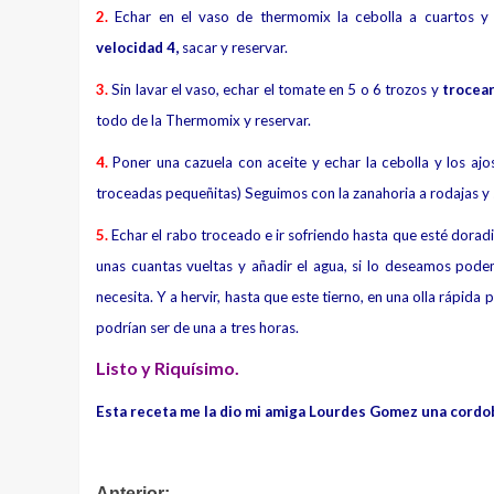
2.
Echar en el vaso de thermomix la cebolla a cuartos y
velocidad 4,
sacar y reservar.
3.
Sin lavar el vaso, echar el tomate en 5 o 6 trozos y
trocear
todo de la Thermomix y reservar.
4.
Poner una cazuela con aceite y echar la cebolla y los ajo
troceadas pequeñitas) Seguimos con la zanahoria a rodajas y sof
5.
Echar el rabo troceado e ir sofriendo hasta que esté doradi
unas cuantas vueltas y añadir el agua, si lo deseamos pod
necesita. Y a hervir, hasta que este tierno, en una olla rápid
podrían ser de una a tres horas.
Listo y Riquísimo.
Esta receta me la dio mi amiga Lourdes Gomez una cordo
Anterior: