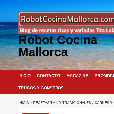
Saltar
al
contenido
Robot Cocina
Mallorca
INICIO
CONTACTO
MAGAZINE
PROMOC
TRUCOS Y CONSEJOS
INICIO
RECETAS TMX Y TRADICIONALES
CARNES Y