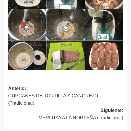
Navegación
Anterior:
CUPCAKES DE TORTILLA Y CANGREJO
de
(Tradicional)
entradas
Siguiente:
MERLUZA A LA NORTEÑA (Tradicional)