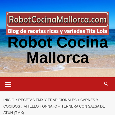
Saltar
al
contenido
Robot Cocina
Mallorca
Menú
primario
INICIO
RECETAS TMX Y TRADICIONALES
CARNES Y
COCIDOS
VITELLO TONNATO – TERNERA CON SALSA DE
ATUN (TMX)