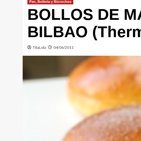
Pan, Bollería y Bizcochos
BOLLOS DE M
BILBAO (Ther
TitaLola
04/06/2011