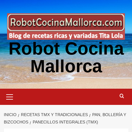
Saltar
al
contenido
Robot Cocina
Mallorca
Menú
primario
INICIO
RECETAS TMX Y TRADICIONALES
PAN, BOLLERÍA Y
BIZCOCHOS
PANECILLOS INTEGRALES (TMX)