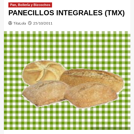
Pan, Bollería y Bizcochos
PANECILLOS INTEGRALES (TMX)
TitaLola
25/10/2011