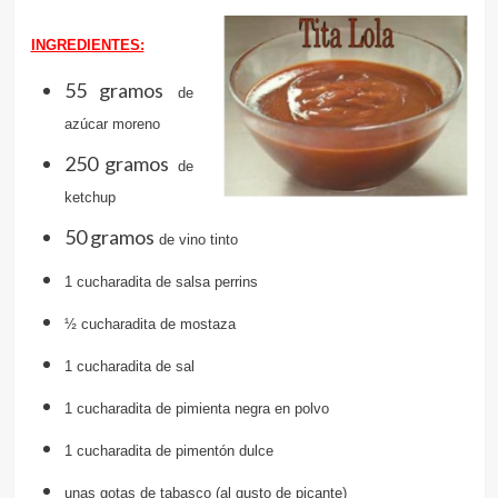
INGREDIENTES:
55 gramos
de
azúcar moreno
250 gramos
de
ketchup
50 gramos
de vino tinto
1 cucharadita de salsa perrins
½ cucharadita de mostaza
1 cucharadita de sal
1 cucharadita de pimienta
negra en polvo
1 cucharadita de pimentón dulce
unas gotas de tabasco
(al gusto de picante)