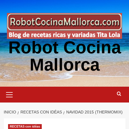
Saltar
al
contenido
Robot Cocina
Mallorca
Menú
primario
INICIO
RECETAS CON IDÉAS
NAVIDAD 2015 (THERMOMIX)
RECETAS con idéas