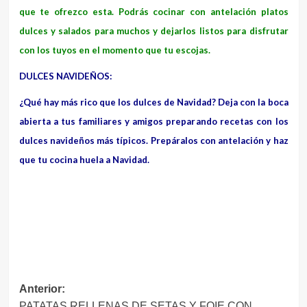
que te ofrezco esta. Podrás cocinar con antelación platos
dulces y salados para muchos y dejarlos listos para disfrutar
con los tuyos en el momento que tu escojas.
DULCES NAVIDEÑOS:
¿Qué hay más rico que los dulces de Navidad? Deja con la boca
abierta a tus familiares y amigos preparando recetas con los
dulces navideños más típicos. Prepáralos con antelación y haz
que tu cocina huela a Navidad.
Navegación
Anterior:
PATATAS RELLENAS DE SETAS Y FOIE CON