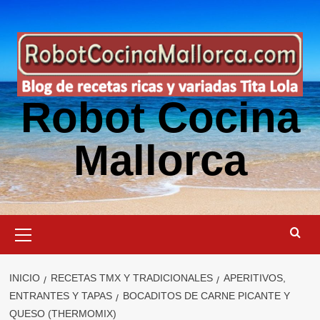
Saltar
al
contenido
Robot Cocina
Mallorca
Menú
primario
INICIO
RECETAS TMX Y TRADICIONALES
APERITIVOS,
ENTRANTES Y TAPAS
BOCADITOS DE CARNE PICANTE Y
QUESO (THERMOMIX)