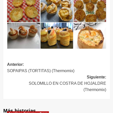
Navegación
Anterior:
SOPAIPAS (TORTITAS) (Thermomix)
de
Siguiente:
entradas
SOLOMILLO EN COSTRA DE HOJALDRE
(Thermomix)
Más historias