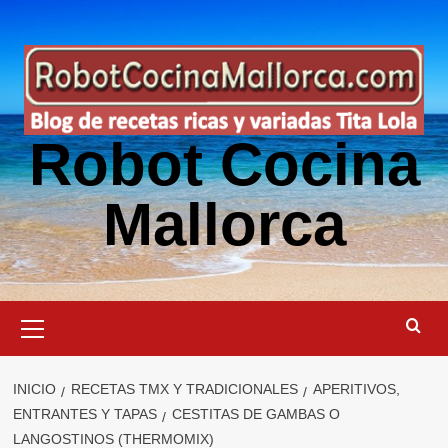
Saltar
al
contenido
Robot Cocina
Mallorca
Menú
primario
INICIO
RECETAS TMX Y TRADICIONALES
APERITIVOS,
ENTRANTES Y TAPAS
CESTITAS DE GAMBAS O
LANGOSTINOS (THERMOMIX)