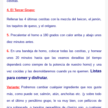
cestitas.
4. El Tercer Grupo:
Rellenar las 4 últimas cestitas con la mezcla del beicon, el jamón,
los taquitos de queso, y el orégano.
5.
Precalentar el horno a 180 grados con calor arriba y abajo unos
diez minutos antes.
6.
En una bandeja de horno, colocar todas las cestitas, y hornear
unos 20 minutos hasta que las veamos doraditas (el tiempo
dependerá como siempre de la potencia de nuestro horno) y una
Listas
vez cocidas y las desmoldaremos cuando ya no quemen.
para comer y disfrutar.
Variante:
Podremos cambiar cualquier ingrediente que nos guste
más, como puede ser, salmón, atún, anchoítas etc. (y sobre todo
en el último y penúltimo grupo, le va muy bien, con pellizcos de
rica sobrasada, o taquitos pequeñitos de chorizo rojo, o cualquier