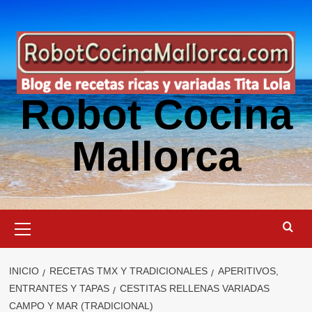
Saltar
al
contenido
Robot Cocina
Mallorca
Menú
primario
INICIO
RECETAS TMX Y TRADICIONALES
APERITIVOS,
ENTRANTES Y TAPAS
CESTITAS RELLENAS VARIADAS
CAMPO Y MAR (TRADICIONAL)