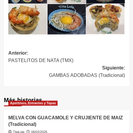
Navegación
Anterior:
PASTELITOS DE NATA (TMX)
de
Siguiente:
entradas
GAMBAS ADOBADAS (Tradicional)
Más historias
Aperitivos, Entrantes y Tapas
MELVA CON GUACAMOLE Y CRUJIENTE DE MAIZ
(Tradicional)
TitaLola
06/02/2026