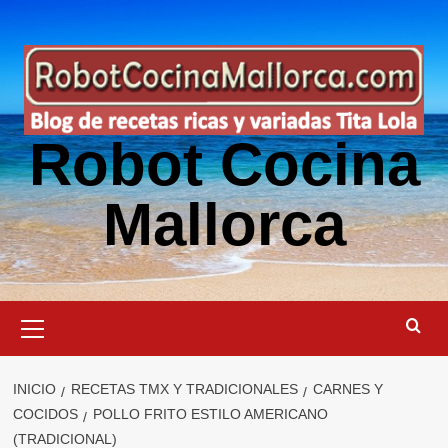
Saltar
al
contenido
Robot Cocina
Mallorca
Menú
primario
INICIO
RECETAS TMX Y TRADICIONALES
CARNES Y
COCIDOS
POLLO FRITO ESTILO AMERICANO
(TRADICIONAL)