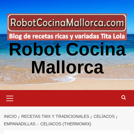
Saltar
al
contenido
Robot Cocina
Mallorca
Menú
primario
INICIO
RECETAS TMX Y TRADICIONALES
CELÍACOS
EMPANADILLAS -. CELIACOS (THERMOMIX)