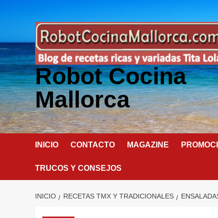
Saltar
al
contenido
Robot Cocina
Mallorca
INICIO
CONTACTO
MAGAZINE
PROMOC
TRUCOS Y CONSEJOS
INICIO
RECETAS TMX Y TRADICIONALES
ENSALADA