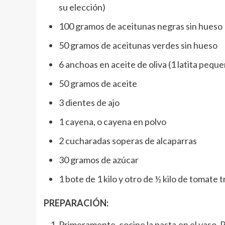
su elección)
100 gramos de aceitunas negras sin hueso
50 gramos de aceitunas verdes sin hueso
6 anchoas en aceite de oliva (1 latita pequ
50 gramos de aceite
3 dientes de ajo
1 cayena, o cayena en polvo
2 cucharadas soperas de alcaparras
30 gramos de azúcar
1 bote de 1 kilo y otro de ½ kilo de tomate 
PREPARACIÓN:
Primeramente, cocine la pasta en el vaso.