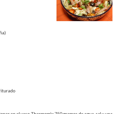
eña)
triturado
 Poner en el vaso Thermomix 750 gramos de agua, sal y una