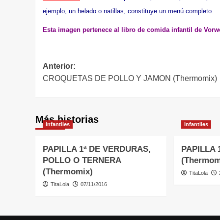
ejemplo, un helado o natillas, constituye un menú completo.
Esta imagen pertenece al libro de comida infantil de Vorw
Navegación
Anterior:
CROQUETAS DE POLLO Y JAMON (Thermomix)
de
entradas
Más historias
Infantiles
Infantiles
PAPILLA 1ª DE VERDURAS,
PAPILLA 
POLLO O TERNERA
(Thermom
(Thermomix)
TitaLola
TitaLola
07/11/2016