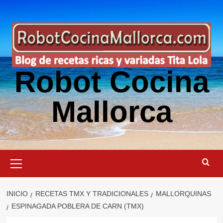
Saltar
al
contenido
Robot Cocina
Mallorca
Menú
primario
INICIO
RECETAS TMX Y TRADICIONALES
MALLORQUINAS
ESPINAGADA POBLERA DE CARN (TMX)