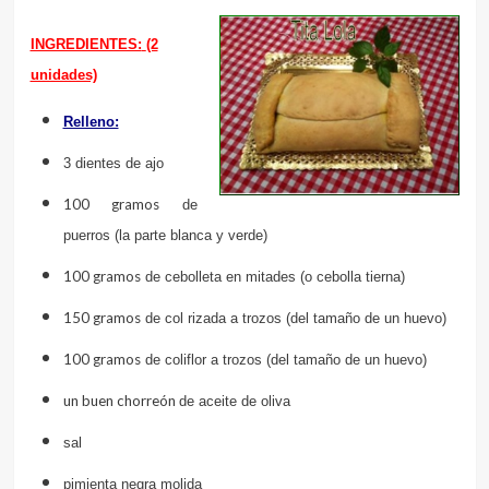
INGREDIENTES:
(2
unidades)
Relleno:
3 dientes de ajo
100 gramos
de
puerros (la parte blanca y verde)
100 gramos
de cebolleta en mitades (o cebolla tierna)
150 gramos
de col rizada a trozos (del tamaño de un huevo)
100 gramos
de coliflor a trozos (del tamaño de un huevo)
un buen chorreón
de aceite de oliva
sal
pimienta negra molida