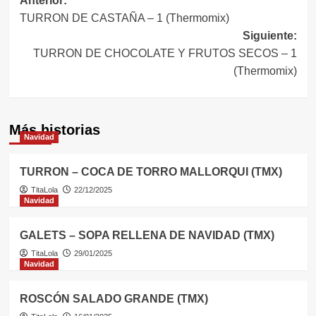
Navegación
Anterior:
TURRON DE CASTAÑA – 1 (Thermomix)
de
Siguiente:
entradas
TURRON DE CHOCOLATE Y FRUTOS SECOS – 1
(Thermomix)
Más historias
Navidad
TURRON – COCA DE TORRO MALLORQUI (TMX)
TitaLola
22/12/2025
Navidad
GALETS – SOPA RELLENA DE NAVIDAD (TMX)
TitaLola
29/01/2025
Navidad
ROSCÓN SALADO GRANDE (TMX)