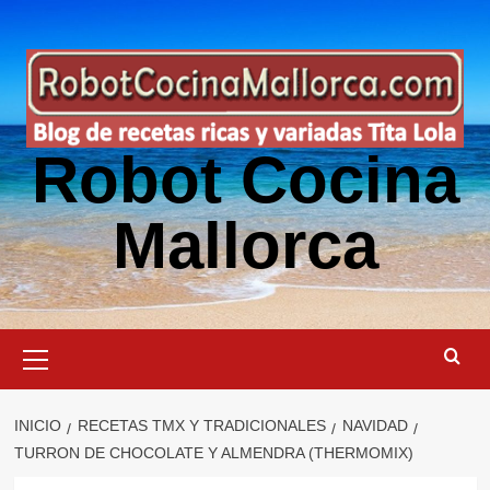
Saltar
al
contenido
Robot Cocina
Mallorca
Menú
primario
INICIO
RECETAS TMX Y TRADICIONALES
NAVIDAD
TURRON DE CHOCOLATE Y ALMENDRA (THERMOMIX)