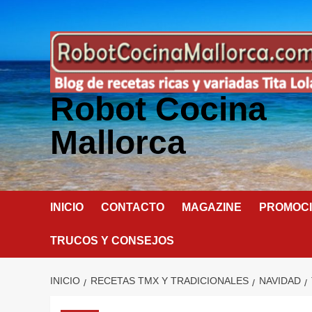
Saltar
al
contenido
Robot Cocina
Mallorca
INICIO
CONTACTO
MAGAZINE
PROMOC
TRUCOS Y CONSEJOS
INICIO
RECETAS TMX Y TRADICIONALES
NAVIDAD