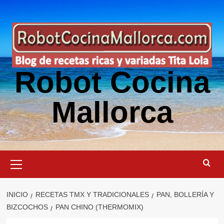
Saltar
al
contenido
Robot Cocina
Mallorca
Menú
primario
INICIO
RECETAS TMX Y TRADICIONALES
PAN, BOLLERÍA Y
BIZCOCHOS
PAN CHINO (THERMOMIX)