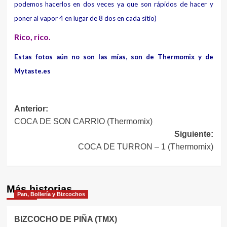
podemos hacerlos en dos veces ya que son rápidos de hacer y
poner al vapor 4 en lugar de 8 dos en cada sitio)
Rico, rico.
Estas fotos aún no son las mías, son de Thermomix y de
Mytaste.es
Navegación
Anterior:
COCA DE SON CARRIO (Thermomix)
de
Siguiente:
entradas
COCA DE TURRON – 1 (Thermomix)
Más historias
Pan, Bollería y Bizcochos
BIZCOCHO DE PIÑA (TMX)