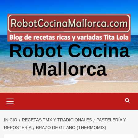
Saltar
al
contenido
Robot Cocina
Mallorca
Menú
primario
INICIO
RECETAS TMX Y TRADICIONALES
PASTELERÍA Y
REPOSTERÍA
BRAZO DE GITANO (THERMOMIX)