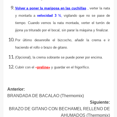
Volver a poner la mariposa en las cuchillas
,
verter la nata
y montarla a
velocidad 3 ½
,
vigilando que no se pase de
tiempo. Cuando vemos la nata montada, verter el turrón de
jijona ya triturado por el bocal, sin parar la máquina y finalizar.
Por último desenrolle el bizcocho, añadir la crema e ir
haciendo el rollo o brazo de gitano.
(Opcional), la crema sobrante se puede poner por encima.
Cubrir con el
«
preline»
y guardar en el frigorífico.
Navegación
Anterior:
BRANDADA DE BACALAO (Thermomix)
de
Siguiente:
entradas
BRAZO DE GITANO CON BECHAMEL RELLENO DE
AHUMADOS (Thermomix)