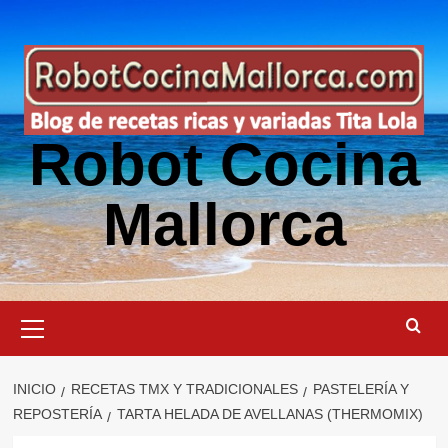
Saltar
al
contenido
Robot Cocina
Mallorca
Menú
primario
INICIO
RECETAS TMX Y TRADICIONALES
PASTELERÍA Y
REPOSTERÍA
TARTA HELADA DE AVELLANAS (THERMOMIX)