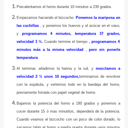
Precalentamos el horno durante 10 minutos a 230 grados.
Empezamos haciendo el bizcocho:
Ponemos la mariposa en
las cuchillas
, y ponemos los huevos y el azúcar en el vaso,
y
programamos 4 minutos, temperatura 37 grados,
velocidad 3 ½.
Cuando termine el tiempo
,
programamos 4
minutos más
a la misma velocidad
,
pero sin ponerle
temperatura
.
Al terminar, añadimos la harina y la sal, y
mezclamos a
velocidad 2 ½ unos 10
segundos,
terminamos de envolver
con la espátula, y vertemos todo en la bandeja del horno,
previamente forrada con papel vegetal de horno.
Bajamos la potencia del horno a 180 grados y ponemos a
cocer durante 15 ó mas minutitos, dependerá de la potencia.
Cuando veamos el bizcocho con un poco de color dorado, lo
sacamos (abrir el horno a medía puerta durante unos minutos