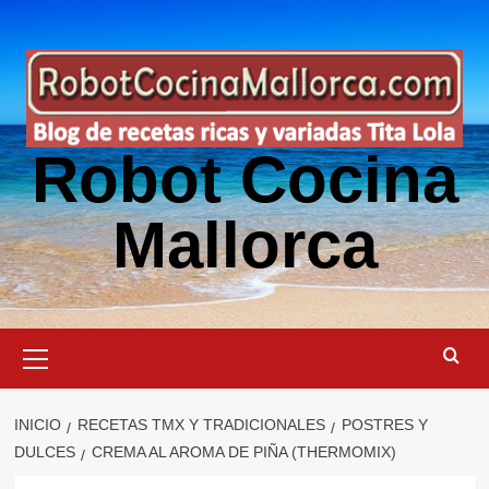
Saltar
al
contenido
Robot Cocina
Mallorca
Menú
primario
INICIO
RECETAS TMX Y TRADICIONALES
POSTRES Y
DULCES
CREMA AL AROMA DE PIÑA (THERMOMIX)