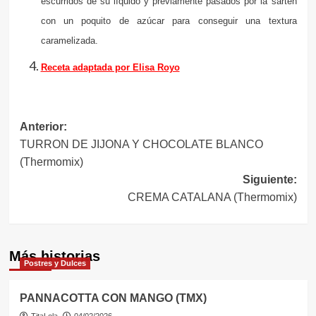
escurridos de su líquido y previamente pasados por la sartén
con un poquito de azúcar para conseguir una textura
caramelizada.
Receta adaptada por Elisa Royo
Navegación
Anterior:
TURRON DE JIJONA Y CHOCOLATE BLANCO
de
(Thermomix)
entradas
Siguiente:
CREMA CATALANA (Thermomix)
Más historias
Postres y Dulces
PANNACOTTA CON MANGO (TMX)
TitaLola
04/02/2026