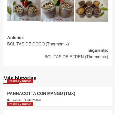
Navegación
Anterior:
BOLITAS DE COCO (Thermomix)
de
Siguiente:
entradas
BOLITAS DE EFREN (Thermomix)
Más historias
Postres y Dulces
PANNACOTTA CON MANGO (TMX)
TitaLola
04/02/2026
Postres y Dulces