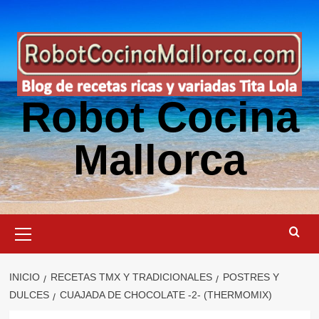
Saltar
al
contenido
Robot Cocina
Mallorca
Menú
primario
INICIO
RECETAS TMX Y TRADICIONALES
POSTRES Y
DULCES
CUAJADA DE CHOCOLATE -2- (THERMOMIX)