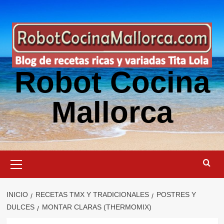
Saltar
al
contenido
Robot Cocina
Mallorca
Menú
primario
INICIO
RECETAS TMX Y TRADICIONALES
POSTRES Y
DULCES
MONTAR CLARAS (THERMOMIX)