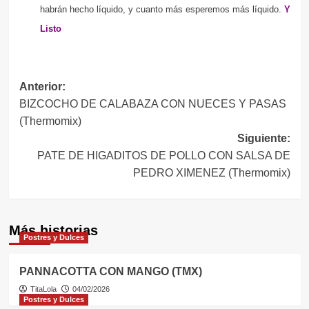
habrán hecho líquido, y cuanto más esperemos más líquido.
Y
Listo
Navegación
Anterior:
BIZCOCHO DE CALABAZA CON NUECES Y PASAS
de
(Thermomix)
entradas
Siguiente:
PATE DE HIGADITOS DE POLLO CON SALSA DE
PEDRO XIMENEZ (Thermomix)
Más historias
Postres y Dulces
PANNACOTTA CON MANGO (TMX)
TitaLola
04/02/2026
Postres y Dulces