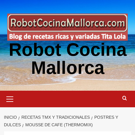
Saltar
al
contenido
Robot Cocina
Mallorca
Menú
primario
INICIO
RECETAS TMX Y TRADICIONALES
POSTRES Y
DULCES
MOUSSE DE CAFE (THERMOMIX)