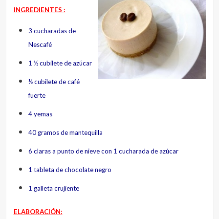
INGREDIENTES :
3 cucharadas de
Nescafé
1 ½ cubilete de azúcar
½ cubilete de café
fuerte
4 yemas
40 gramos de mantequilla
6 claras a punto de nieve
con 1 cucharada de azúcar
1 tableta de chocolate negro
1 galleta crujiente
ELABORACIÓN: