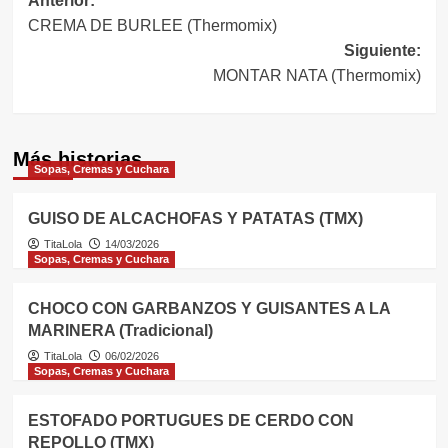
Navegación
Anterior:
CREMA DE BURLEE (Thermomix)
de
Siguiente:
entradas
MONTAR NATA (Thermomix)
Más historias
Sopas, Cremas y Cuchara
GUISO DE ALCACHOFAS Y PATATAS (TMX)
TitaLola
14/03/2026
Sopas, Cremas y Cuchara
CHOCO CON GARBANZOS Y GUISANTES A LA
MARINERA (Tradicional)
TitaLola
06/02/2026
Sopas, Cremas y Cuchara
ESTOFADO PORTUGUES DE CERDO CON
REPOLLO (TMX)