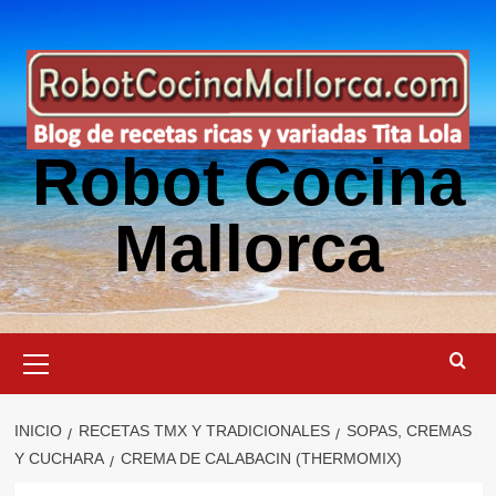
Saltar
al
contenido
Robot Cocina
Mallorca
Menú
primario
INICIO
RECETAS TMX Y TRADICIONALES
SOPAS, CREMAS
Y CUCHARA
CREMA DE CALABACIN (THERMOMIX)