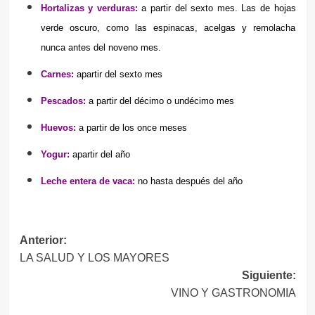
Hortalizas y verduras:
a
partir del sexto mes. Las de hojas
verde oscuro, como las espinacas, acelgas y remolacha
nunca antes del noveno mes.
Carnes:
a
partir del sexto mes
Pescados:
a
partir del décimo o undécimo mes
Huevos:
a
partir de los once meses
Yogur:
a
partir del año
Leche entera de vaca:
n
o hasta después del año
Navegación
Anterior:
LA SALUD Y LOS MAYORES
de
Siguiente:
entradas
VINO Y GASTRONOMIA