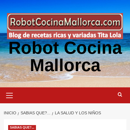
Saltar
al
contenido
Robot Cocina
Mallorca
Menú
primario
INICIO
SABIAS QUE?...
LA SALUD Y LOS NIÑOS
SABIAS QUE?...