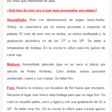
los vinos que intervienen en ellas.
¿Qué tipo de vino voy a usar para acompañar mis platos?
Amontillado:
V
ino con denominación de origen Jerez-Xerès-
Sherry, se caracteriza por un aroma punzante y exquisito al
paladar. El color de este vino es ámbar, su aroma avellanado y la
graduación alcohólica va de los 17º a los 19º. Se bebe a
temperatura de bodega. En la cocina lo utilizo para los guisos de
carne roja.
Médium:
Amontillado abocado (que no es seco ni dulce) por
adición de Pedro Ximénez, Color ámbar, aroma punzante
avellanado, suave y con cuerpo. Se bebe frío.
Fino:
Realiza la crianza con levadura de flor hasta que envejece.
Necesita el lugar mas fresco dela bodega para que se haga fino. Su
color es amarillo pálido, seco y ligero y con una graduación de 15 a
16º. Se bebe muy frío. En la cocina lo utilizo para cocinar guisos