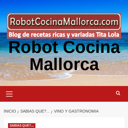
Saltar
al
contenido
Robot Cocina
Mallorca
Menú
primario
INICIO
SABIAS QUE?...
VINO Y GASTRONOMIA
SABIAS QUE?...