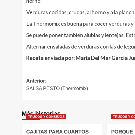
horno.
Verduras cocidas, crudas, al horno y a la planch
La Thermomix es buena para cocer verduras y 
Se puede poner también alubias y lentejas. E
Alternar ensaladas de verduras con las de leg
Receta enviada por: Maria Del Mar García Jun
Navegación
Anterior:
SALSA PESTO (Thermomix)
de
entradas
Más historias
TRUCOS Y CONSEJOS
TRUCOS Y C
CAJITAS PARA CUARTOS
PORQUE 