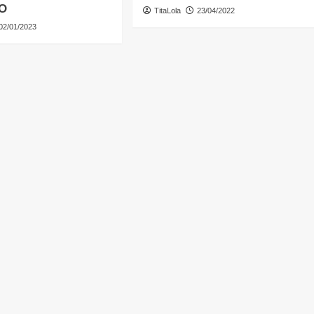
O
TitaLola
23/04/2022
02/01/2023