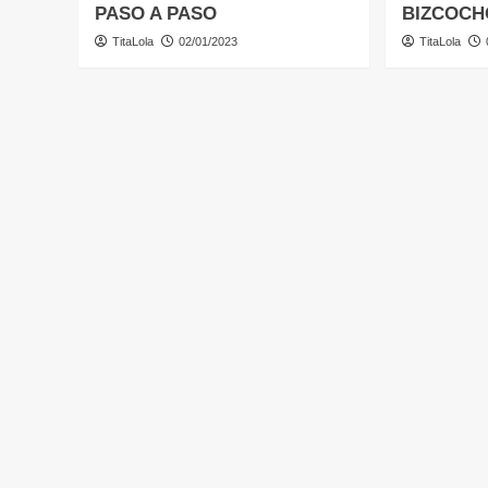
PASO A PASO
BIZCOCH
TitaLola
02/01/2023
TitaLola