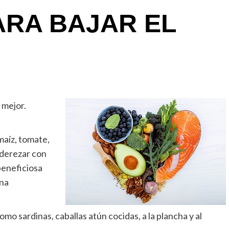
ARA BAJAR EL
 mejor.
maíz, tomate,
 aderezar con
 beneficiosa
una
mo sardinas, caballas atún cocidas, a la plancha y al