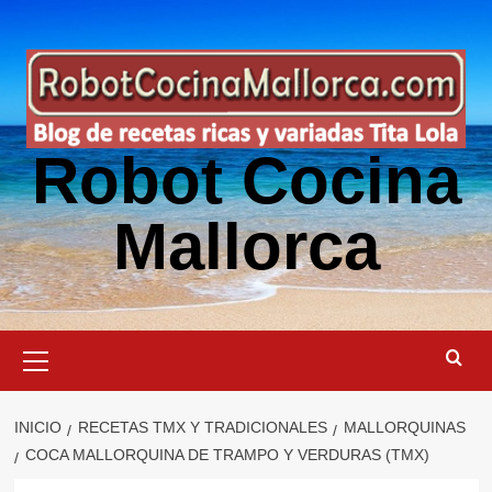
Saltar
al
contenido
Robot Cocina
Mallorca
Menú
primario
INICIO
RECETAS TMX Y TRADICIONALES
MALLORQUINAS
COCA MALLORQUINA DE TRAMPO Y VERDURAS (TMX)