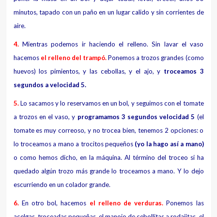
minutos, tapado con un paño en un lugar calido y sin corrientes de
aire.
4.
Mientras podemos ir haciendo el relleno. Sin lavar el vaso
hacemos
el relleno del trampó.
Ponemos a trozos grandes (como
huevos) los pimientos, y las cebollas, y el ajo, y
troceamos 3
segundos a velocidad 5.
5.
Lo sacamos y lo reservamos en un bol, y seguimos con el tomate
a trozos en el vaso, y
programamos 3 segundos velocidad 5
(el
tomate es muy correoso, y no trocea bien, tenemos 2 opciones: o
lo troceamos a mano a trocitos pequeños
(yo la hago así a mano)
o como hemos dicho, en la máquina. Al término del troceo si ha
quedado algún trozo más grande lo troceamos a mano. Y lo dejo
escurriendo en un colador grande.
6.
En otro bol, hacemos
el relleno de verduras.
Ponemos las
acelgas, troceadas pequeñas, el manojo de cebollitas a rodajitas, el