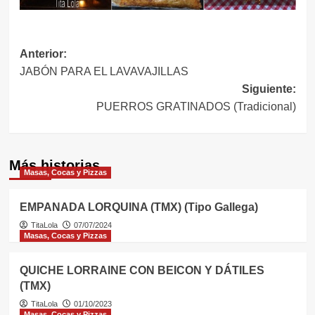
Navegación
Anterior:
JABÓN PARA EL LAVAVAJILLAS
de
Siguiente:
entradas
PUERROS GRATINADOS (Tradicional)
Más historias
Masas, Cocas y Pizzas
EMPANADA LORQUINA (TMX) (Tipo Gallega)
TitaLola
07/07/2024
Masas, Cocas y Pizzas
QUICHE LORRAINE CON BEICON Y DÁTILES
(TMX)
TitaLola
01/10/2023
Masas, Cocas y Pizzas