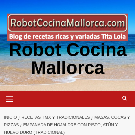
Saltar
al
contenido
Robot Cocina
Mallorca
Menú
primario
INICIO
RECETAS TMX Y TRADICIONALES
MASAS, COCAS Y
PIZZAS
EMPANADA DE HOJALDRE CON PISTO, ATÚN Y
HUEVO DURO (TRADICIONAL)