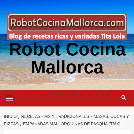
Saltar
al
contenido
Robot Cocina
Mallorca
Menú
primario
INICIO
RECETAS TMX Y TRADICIONALES
MASAS, COCAS Y
PIZZAS
EMPANADAS MALLORQUINAS DE PASQUA (TMX)