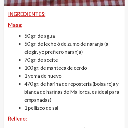
INGREDIENTES:
Masa:
50 gr. de agua
50 gr. de leche ó de zumo de naranja (a
elegir, yo prefiero naranja)
70 gr. de aceite
100 gr. de manteca de cerdo
1 yema de huevo
470 gr. de harina de repostería (bolsa roja y
blanca de harinas de Mallorca, es ideal para
empanadas)
1 pellizco de sal
Relleno: