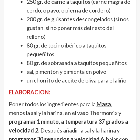
250 gr. de carne a taquitos (carne magra de
cerdo, o pavo, o pierna de cordero)
200 gr. de guisantes descongelados (si nos
gustan, si no poner más del resto del
relleno)
80 gr. de tocino ibérico a taquitos
pequeñitos
80 gr. de sobrasada a taquitos pequeñitos
sal, pimentón y pimienta en polvo
un chorrito de aceite de oliva para el aliño
ELABORACION:
Poner todos los ingredientes para la
Masa
,
menos la sal y la harina, en el vaso Thermomix y
programar 1 minuto, a temperatura 37 grados a
velocidad 2.
Después añadir la sal y la harina y
programar 30 segundos a velocidad 6,
bajar con