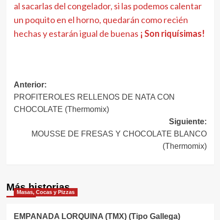
al sacarlas del congelador, si las podemos calentar
un poquito en el horno, quedarán como recién
hechas y estarán igual de buenas
¡ Son riquísimas!
Navegación
Anterior:
PROFITEROLES RELLENOS DE NATA CON
de
CHOCOLATE (Thermomix)
entradas
Siguiente:
MOUSSE DE FRESAS Y CHOCOLATE BLANCO
(Thermomix)
Más historias
Masas, Cocas y Pizzas
EMPANADA LORQUINA (TMX) (Tipo Gallega)