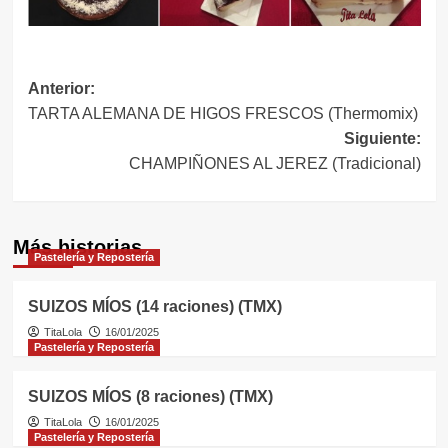
Navegación
Anterior:
TARTA ALEMANA DE HIGOS FRESCOS (Thermomix)
de
Siguiente:
entradas
CHAMPIÑONES AL JEREZ (Tradicional)
Más historias
Pastelería y Repostería
SUIZOS MÍOS (14 raciones) (TMX)
TitaLola
16/01/2025
Pastelería y Repostería
SUIZOS MÍOS (8 raciones) (TMX)
TitaLola
16/01/2025
Pastelería y Repostería