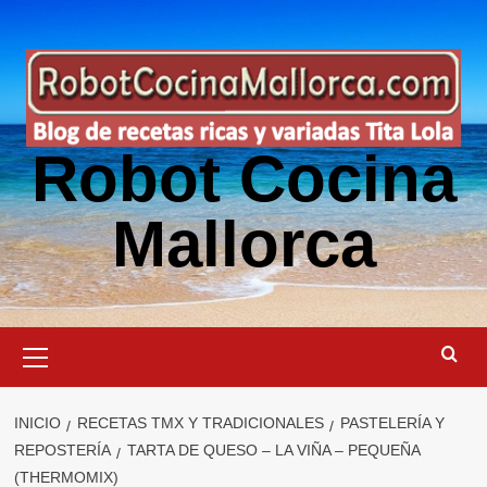
Saltar
al
contenido
Robot Cocina
Mallorca
Menú
primario
INICIO
RECETAS TMX Y TRADICIONALES
PASTELERÍA Y
REPOSTERÍA
TARTA DE QUESO – LA VIÑA – PEQUEÑA
(THERMOMIX)