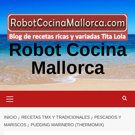
Saltar
al
contenido
Robot Cocina
Mallorca
Menú
primario
INICIO
RECETAS TMX Y TRADICIONALES
PESCADOS Y
MARISCOS
PUDDING MARINERO (THERMOMIX)