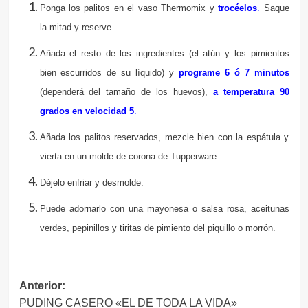
Ponga los palitos en el vaso Thermomix y
trocéelos
.
Saque
la mitad y reserve.
Añada el resto de los ingredientes (el atún y los pimientos
bien escurridos de su líquido) y
programe 6 ó 7 minutos
(dependerá del tamaño de los huevos),
a temperatura 90
grados en velocidad 5
.
Añada los palitos reservados, mezcle bien con la espátula y
vierta en un molde de corona de Tupperware.
Déjelo enfriar y desmolde.
Puede adornarlo con una mayonesa o salsa rosa, aceitunas
verdes, pepinillos y tiritas de pimiento del piquillo o morrón.
Navegación
Anterior:
PUDING CASERO «EL DE TODA LA VIDA»