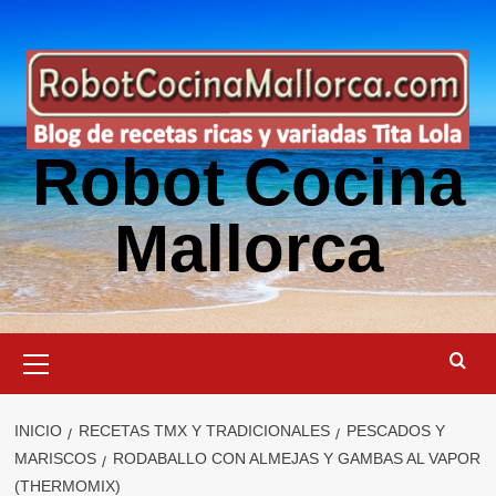
Saltar
al
contenido
Robot Cocina
Mallorca
Menú
primario
INICIO
RECETAS TMX Y TRADICIONALES
PESCADOS Y
MARISCOS
RODABALLO CON ALMEJAS Y GAMBAS AL VAPOR
(THERMOMIX)