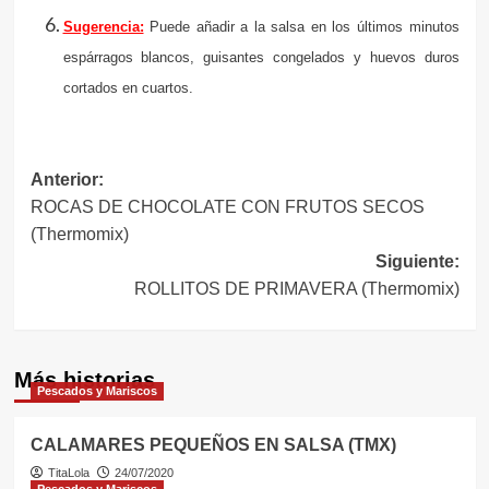
Sugerencia:
Puede añadir a la salsa en los últimos minutos
espárragos blancos, guisantes congelados y huevos duros
cortados en cuartos.
Navegación
Anterior:
ROCAS DE CHOCOLATE CON FRUTOS SECOS
de
(Thermomix)
entradas
Siguiente:
ROLLITOS DE PRIMAVERA (Thermomix)
Más historias
Pescados y Mariscos
CALAMARES PEQUEÑOS EN SALSA (TMX)
TitaLola
24/07/2020