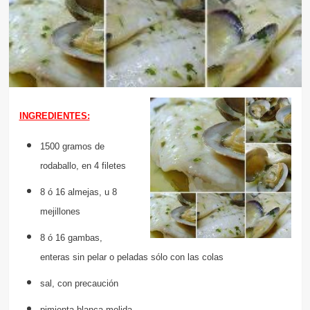
INGREDIENTES:
1500 gramos de
rodaballo, en 4 filetes
8 ó 16 almejas, u 8
mejillones
8 ó 16 gambas,
enteras sin pelar o peladas sólo con las colas
sal, con precaución
pimienta blanca molida