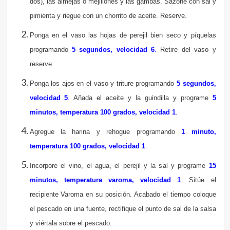
dos), las almejas o mejillones y las gambas. Sazone con sal y
pimienta y riegue con un chorrito de aceite. Reserve.
Ponga en el vaso las hojas de perejil bien seco y píquelas
programando
5 segundos, velocidad 6
.
Retire del vaso y
reserve.
Ponga los ajos en el vaso y triture programando
5 segundos,
velocidad 5
.
Añada el aceite y la guindilla y programe
5
minutos, temperatura 100 grados, velocidad 1
.
Agregue la harina y rehogue programando
1 minuto,
temperatura 100 grados, velocidad 1
.
Incorpore el vino, el agua, el perejil y la sal y programe
15
minutos, temperatura varoma, velocidad 1
.
Sitúe el
recipiente Varoma en su posición. Acabado el tiempo coloque
el pescado en una fuente, rectifique el punto de sal de la salsa
y viértala sobre el pescado.