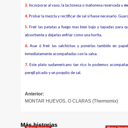
3.
Incorporar al vaso, la lactonesa o mahonesa reservada y
me
4.
Probar la mezcla y rectificar de sal si fuese necesario. Guard
5.
Freír las patatas a fuego mas bien bajo y tapadas para qu
absorbente y dejarlas enfriar como una horita.
6.
Asar ó freír las salchichas y ponerlas también en papel 
inmediatamente acompañadas con la salsa.
7.
Este plato sudamericano tan rico lo podemos acompañar c
perejil picado y un poquito de sal.
Navegación
Anterior:
MONTAR HUEVOS, O CLARAS (Thermomix)
de
entradas
Más historias
Platos Variados
Platos Variad