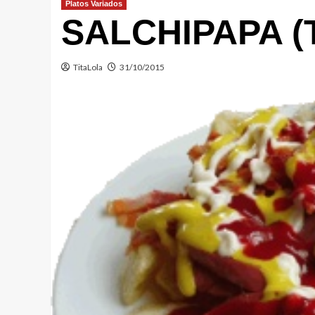
Platos Variados
SALCHIPAPA (
TitaLola
31/10/2015