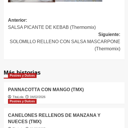
Navegación
Anterior:
SALSA PICANTE DE KEBAB (Thermomix)
de
Siguiente:
entradas
SOLOMILLO RELLENO CON SALSA MASCARPONE
(Thermomix)
Más historias
Postres y Dulces
PANNACOTTA CON MANGO (TMX)
TitaLola
04/02/2026
Postres y Dulces
CANELONES RELLENOS DE MANZANA Y
NUECES (TMX)