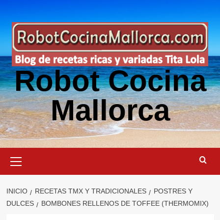
Saltar
al
contenido
Robot Cocina
Mallorca
Menú
primario
INICIO
RECETAS TMX Y TRADICIONALES
POSTRES Y
DULCES
BOMBONES RELLENOS DE TOFFEE (THERMOMIX)