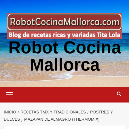
Saltar
al
contenido
Robot Cocina
Mallorca
Menú
primario
INICIO
RECETAS TMX Y TRADICIONALES
POSTRES Y
DULCES
MAZAPAN DE ALMAGRO (THERMOMIX)