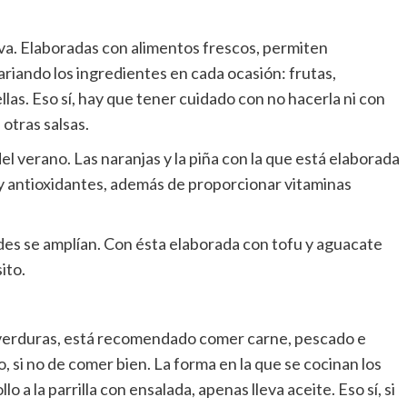
va. Elaboradas con alimentos frescos, permiten
ariando los ingredientes en cada ocasión: frutas,
las. Eso sí, hay que tener cuidado con no hacerla ni con
otras salsas.
el verano. Las naranjas y la piña con la que está elaborada
 y antioxidantes, además de proporcionar vitaminas
ades se amplían. Con ésta elaborada con tofu y aguacate
ito.
 verduras, está recomendado comer carne, pescado e
 si no de comer bien. La forma en la que se cocinan los
 a la parrilla con ensalada, apenas lleva aceite. Eso sí, si