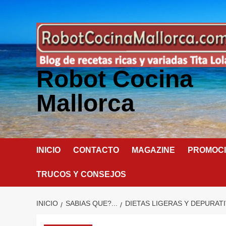
Saltar
al
contenido
Robot Cocina
Mallorca
INICIO
CONTACTO
MAGAZINE
PROMOC
TRUCOS Y CONSEJOS
INICIO
SABIAS QUE?...
DIETAS LIGERAS Y DEPURAT