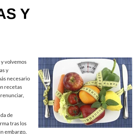
AS Y
o y volvemos
as y
más necesario
on recetas
n renunciar,
ada de
rma tras los
Sin embargo,