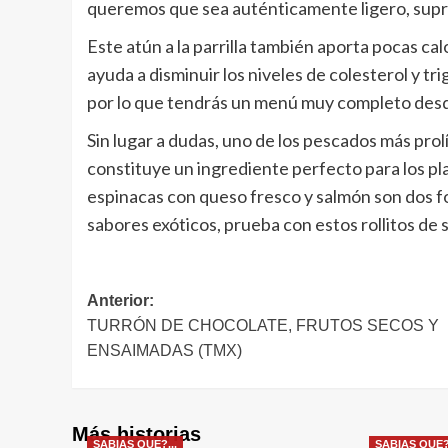
queremos que sea auténticamente ligero, supri
Este atún a la parrilla también aporta pocas ca
ayuda a disminuir los niveles de colesterol y t
por lo que tendrás un menú muy completo desde 
Sin lugar a dudas, uno de los pescados más pro
constituye un ingrediente perfecto para los pl
espinacas con queso fresco y salmón son dos fo
sabores exóticos, prueba con estos rollitos d
Navegación
Anterior:
TURRÓN DE CHOCOLATE, FRUTOS SECOS Y
de
ENSAIMADAS (TMX)
entradas
Más historias
SABIAS QUE?...
SABIAS QUE?.