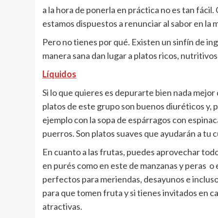
a la hora de ponerla en práctica no es tan fáci
estamos dispuestos a renunciar al sabor en la 
Pero no tienes por qué. Existen un sinfín de i
manera sana dan lugar a platos ricos, nutritivos
Líquidos
Si lo que quieres es depurarte bien nada mejor 
platos de este grupo son buenos diuréticos y, 
ejemplo con la sopa de espárragos con espinaca
puerros. Son platos suaves que ayudarán a tu c
En cuanto a las frutas, puedes aprovechar tod
en purés como en este de manzanas y peras o 
perfectos para meriendas, desayunos e incluso
para que tomen fruta y si tienes invitados en c
atractivas.