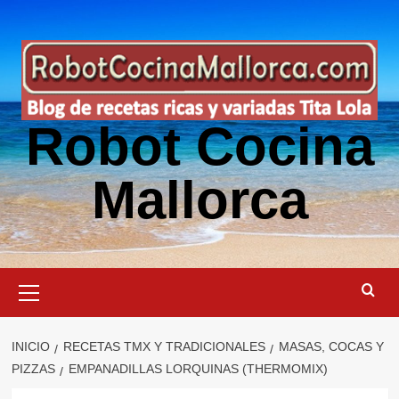
Saltar
al
contenido
Robot Cocina
Mallorca
Menú
primario
INICIO
RECETAS TMX Y TRADICIONALES
MASAS, COCAS Y
PIZZAS
EMPANADILLAS LORQUINAS (THERMOMIX)