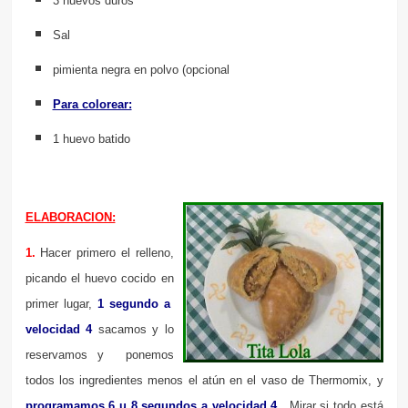
3 huevos duros
Sal
pimienta negra en polvo (opcional
Para colorear:
1 huevo batido
ELABORACION:
1.
Hacer primero el relleno,
picando el huevo cocido en
primer lugar,
1 segundo a
velocidad 4
sacamos y lo
reservamos y ponemos
todos los ingredientes menos el atún en el vaso de Thermomix, y
programamos 6 u 8 segundos a
velocidad 4
.
Mirar si todo está