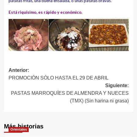
patatas fritas, una buena ensalada, o unas patatas bravas.
Está riquísimo, es rápido y económico.
Navegación
Anterior:
PROMOCIÓN SÓLO HASTA EL 29 DE ABRIL
de
Siguiente:
entradas
PASTAS MARROQUÍES DE ALMENDRA Y NUECES
(TMX) (Sin harina ni grasa)
Más historias
Orientales