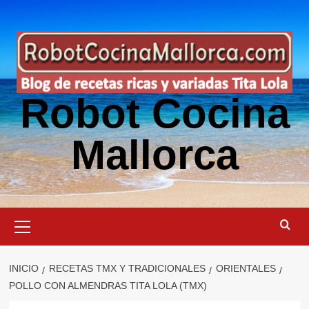
Saltar
al
contenido
Robot Cocina
Mallorca
Menú
primario
INICIO
RECETAS TMX Y TRADICIONALES
ORIENTALES
POLLO CON ALMENDRAS TITA LOLA (TMX)