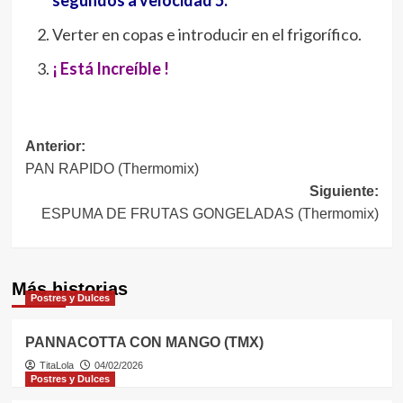
Verter en copas e introducir en el frigorífico.
¡ Está Increíble !
Navegación
Anterior:
PAN RAPIDO (Thermomix)
de
Siguiente:
entradas
ESPUMA DE FRUTAS GONGELADAS (Thermomix)
Más historias
Postres y Dulces
PANNACOTTA CON MANGO (TMX)
TitaLola
04/02/2026
Postres y Dulces