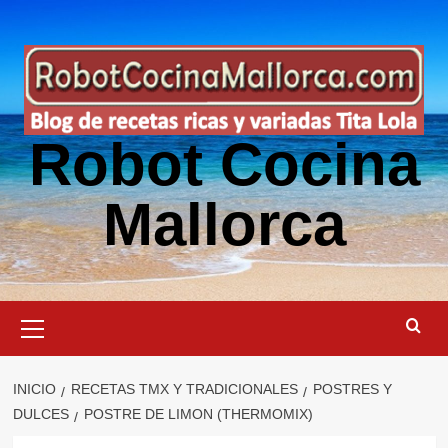
Saltar
al
contenido
Robot Cocina
Mallorca
Menú
primario
INICIO
RECETAS TMX Y TRADICIONALES
POSTRES Y
DULCES
POSTRE DE LIMON (THERMOMIX)